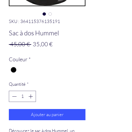
SKU : 364115376135191
Sac à dos Hummel
Prix
Prix
 45,00 € 
35,00 €
original
promotionnel
Couleur
*
Quantité
*
Ajouter au panier
Découvrez le sac à dos Hummel, un