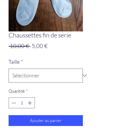
Chaussettes fin de serie
Prix
Prix
 10,00 € 
5,00 €
original
promotionnel
Taille
*
Quantité
*
Ajouter au panier